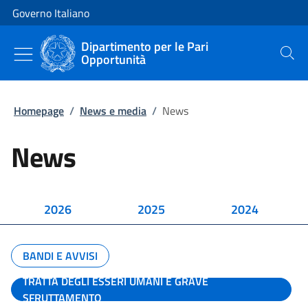
Vai al contenuto
Vai alla navigazione del sito
Governo Italiano
Dipartimento per le Pari
Opportunità
Cerca
Homepage
/
News e media
/
News
News
2026
2025
2024
BANDI E AVVISI
TRATTA DEGLI ESSERI UMANI E GRAVE
SFRUTTAMENTO