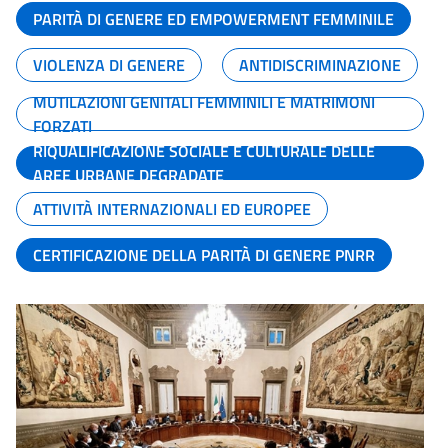
PARITÀ DI GENERE ED EMPOWERMENT FEMMINILE
VIOLENZA DI GENERE
ANTIDISCRIMINAZIONE
MUTILAZIONI GENITALI FEMMINILI E MATRIMONI
FORZATI
RIQUALIFICAZIONE SOCIALE E CULTURALE DELLE
AREE URBANE DEGRADATE
ATTIVITÀ INTERNAZIONALI ED EUROPEE
CERTIFICAZIONE DELLA PARITÀ DI GENERE PNRR