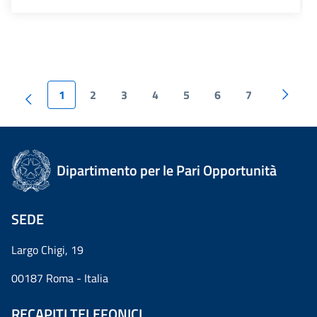
1
2
3
4
5
6
7
Dipartimento per le Pari Opportunità
SEDE
Largo Chigi, 19
00187 Roma - Italia
RECAPITI TELEFONICI