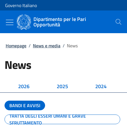
Vai al contenuto
Vai alla navigazione del sito
Governo Italiano
Dipartimento per le Pari
Opportunità
Cerca
Homepage
/
News e media
/
News
News
2026
2025
2024
BANDI E AVVISI
TRATTA DEGLI ESSERI UMANI E GRAVE
SFRUTTAMENTO