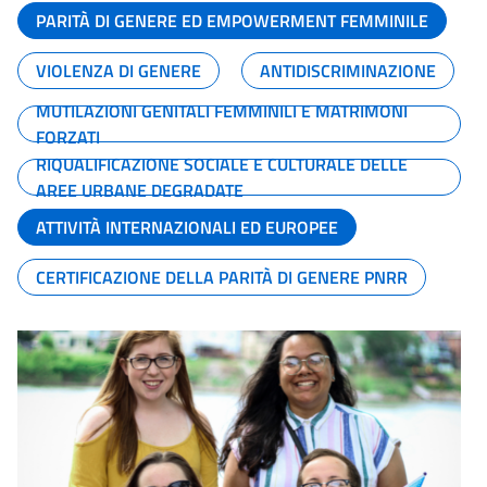
PARITÀ DI GENERE ED EMPOWERMENT FEMMINILE
VIOLENZA DI GENERE
ANTIDISCRIMINAZIONE
MUTILAZIONI GENITALI FEMMINILI E MATRIMONI
FORZATI
RIQUALIFICAZIONE SOCIALE E CULTURALE DELLE
AREE URBANE DEGRADATE
ATTIVITÀ INTERNAZIONALI ED EUROPEE
CERTIFICAZIONE DELLA PARITÀ DI GENERE PNRR