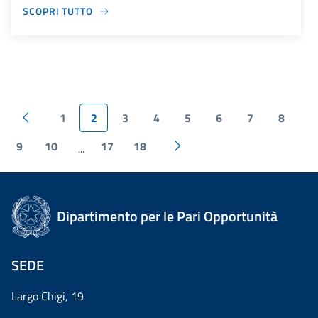
SCOPRI TUTTO
1
2
3
4
5
6
7
8
9
10
17
18
...
Dipartimento per le Pari Opportunità
SEDE
Largo Chigi, 19