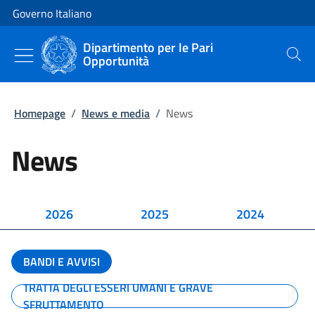
Vai al contenuto
Vai alla navigazione del sito
Governo Italiano
Dipartimento per le Pari
Opportunità
Cerca
Homepage
/
News e media
/
News
News
2026
2025
2024
BANDI E AVVISI
TRATTA DEGLI ESSERI UMANI E GRAVE
SFRUTTAMENTO