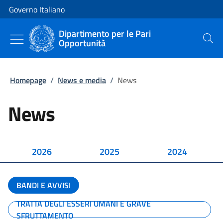
Vai al contenuto
Vai alla navigazione del sito
Governo Italiano
Dipartimento per le Pari
Opportunità
Cerca
Homepage
/
News e media
/
News
News
2026
2025
2024
BANDI E AVVISI
TRATTA DEGLI ESSERI UMANI E GRAVE
SFRUTTAMENTO