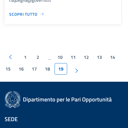
SCOPRI TUTTO
1
2
10
11
12
13
14
...
15
16
17
18
19
Dipartimento per le Pari Opportunità
SEDE