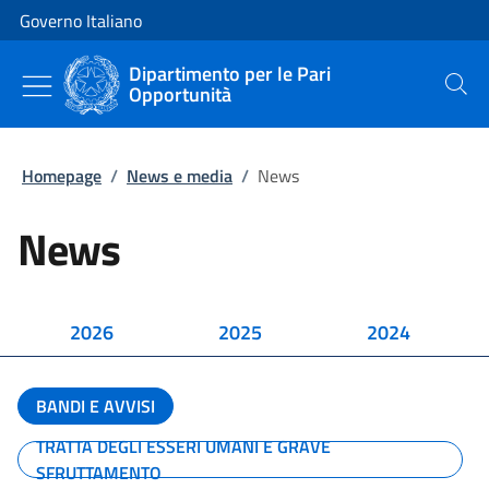
Vai al contenuto
Vai alla navigazione del sito
Governo Italiano
Dipartimento per le Pari
Opportunità
Cerca
Homepage
/
News e media
/
News
News
2026
2025
2024
BANDI E AVVISI
TRATTA DEGLI ESSERI UMANI E GRAVE
SFRUTTAMENTO