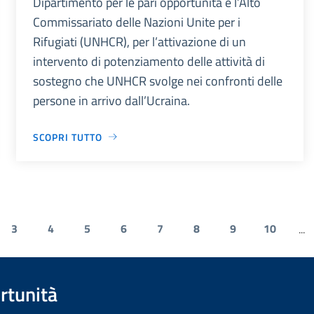
Dipartimento per le pari opportunità e l’Alto
Commissariato delle Nazioni Unite per i
Rifugiati (UNHCR), per l’attivazione di un
intervento di potenziamento delle attività di
sostegno che UNHCR svolge nei confronti delle
persone in arrivo dall’Ucraina.
SCOPRI TUTTO
3
4
5
6
7
8
9
10
...
rtunità