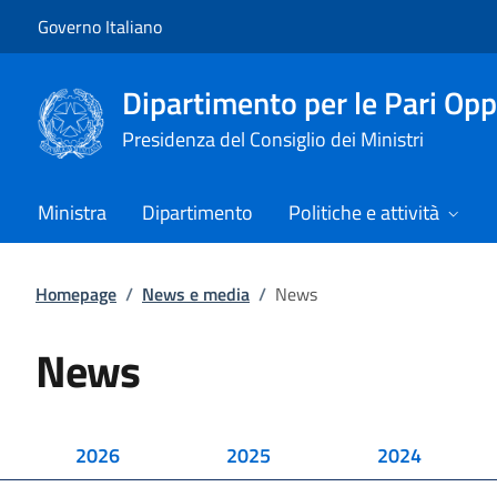
Vai al contenuto
Vai alla navigazione del sito
Governo Italiano
Dipartimento per le Pari Opp
Presidenza del Consiglio dei Ministri
Ministra
Dipartimento
Politiche e attività
Homepage
/
News e media
/
News
News
2026
2025
2024