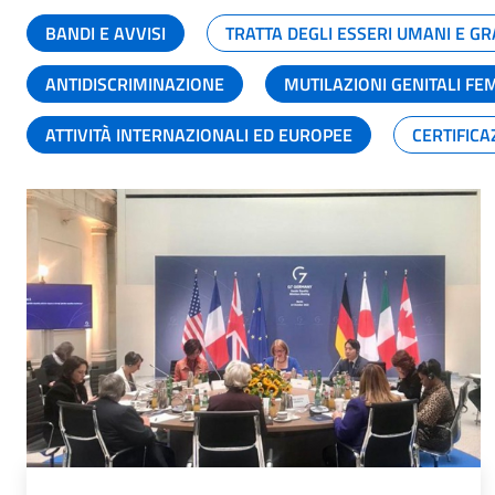
BANDI E AVVISI
TRATTA DEGLI ESSERI UMANI E 
ANTIDISCRIMINAZIONE
MUTILAZIONI GENITALI FE
ATTIVITÀ INTERNAZIONALI ED EUROPEE
CERTIFICA