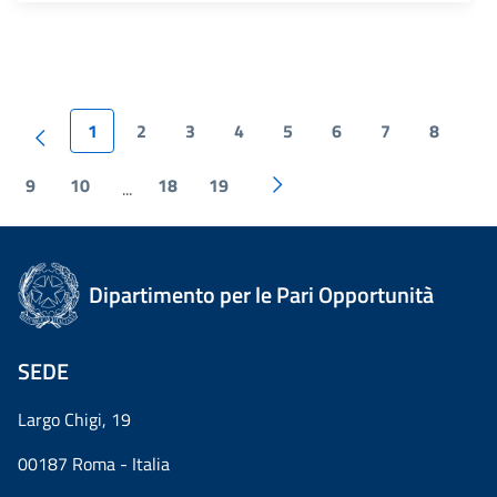
1
2
3
4
5
6
7
8
9
10
18
19
...
Dipartimento per le Pari Opportunità
SEDE
Largo Chigi, 19
00187 Roma - Italia