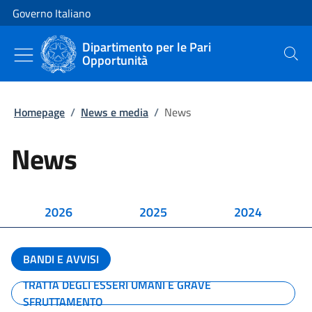
Vai al contenuto
Vai alla navigazione del sito
Governo Italiano
Dipartimento per le Pari
Opportunità
Cerca
Homepage
/
News e media
/
News
News
2026
2025
2024
BANDI E AVVISI
TRATTA DEGLI ESSERI UMANI E GRAVE
SFRUTTAMENTO