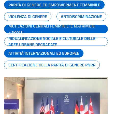
PARITÀ DI GENERE ED EMPOWERMENT FEMMINILE
VIOLENZA DI GENERE
ANTIDISCRIMINAZIONE
MUTILAZIONI GENITALI FEMMINILI E MATRIMONI
FORZATI
RIQUALIFICAZIONE SOCIALE E CULTURALE DELLE
AREE URBANE DEGRADATE
ATTIVITÀ INTERNAZIONALI ED EUROPEE
CERTIFICAZIONE DELLA PARITÀ DI GENERE PNRR