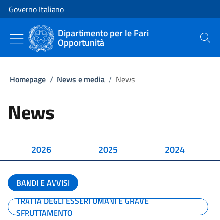
Vai al contenuto
Vai alla navigazione del sito
Governo Italiano
Dipartimento per le Pari
Opportunità
Cerca
Homepage
/
News e media
/
News
News
2026
2025
2024
BANDI E AVVISI
TRATTA DEGLI ESSERI UMANI E GRAVE
SFRUTTAMENTO