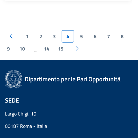
1
2
3
4
5
6
7
8
9
10
14
15
...
Dipartimento per le Pari Opportunità
SEDE
Largo Chigi, 19
00187 Roma - Italia