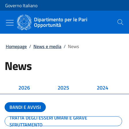
Vai al contenuto
Vai alla navigazione del sito
Governo Italiano
Dipartimento per le Pari
Opportunità
Cerca
Homepage
/
News e media
/
News
News
2026
2025
2024
BANDI E AVVISI
TRATTA DEGLI ESSERI UMANI E GRAVE
SFRUTTAMENTO