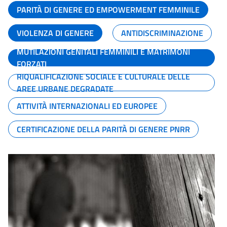
PARITÀ DI GENERE ED EMPOWERMENT FEMMINILE
VIOLENZA DI GENERE
ANTIDISCRIMINAZIONE
MUTILAZIONI GENITALI FEMMINILI E MATRIMONI
FORZATI
RIQUALIFICAZIONE SOCIALE E CULTURALE DELLE
AREE URBANE DEGRADATE
ATTIVITÀ INTERNAZIONALI ED EUROPEE
CERTIFICAZIONE DELLA PARITÀ DI GENERE PNRR