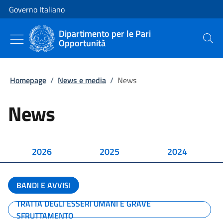
Vai al contenuto
Vai alla navigazione del sito
Governo Italiano
Dipartimento per le Pari
Opportunità
Cerca
Homepage
/
News e media
/
News
News
2026
2025
2024
BANDI E AVVISI
TRATTA DEGLI ESSERI UMANI E GRAVE
SFRUTTAMENTO