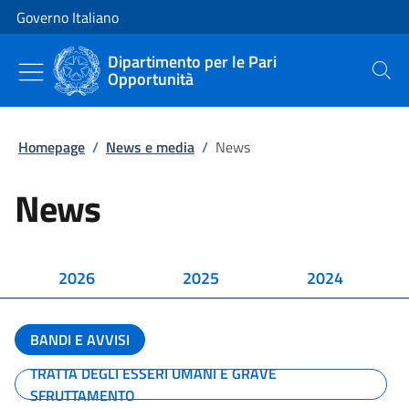
Vai al contenuto
Vai alla navigazione del sito
Governo Italiano
Dipartimento per le Pari
Opportunità
Cerca
Homepage
/
News e media
/
News
News
2026
2025
2024
BANDI E AVVISI
TRATTA DEGLI ESSERI UMANI E GRAVE
SFRUTTAMENTO