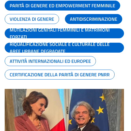
PARITÀ DI GENERE ED EMPOWERMENT FEMMINILE
VIOLENZA DI GENERE
ANTIDISCRIMINAZIONE
MUTILAZIONI GENITALI FEMMINILI E MATRIMONI
FORZATI
RIQUALIFICAZIONE SOCIALE E CULTURALE DELLE
AREE URBANE DEGRADATE
ATTIVITÀ INTERNAZIONALI ED EUROPEE
CERTIFICAZIONE DELLA PARITÀ DI GENERE PNRR