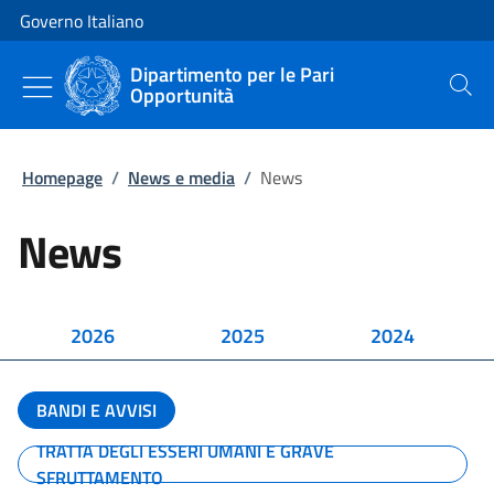
Vai al contenuto
Vai alla navigazione del sito
Governo Italiano
Dipartimento per le Pari
Opportunità
Cerca
Homepage
/
News e media
/
News
News
2026
2025
2024
BANDI E AVVISI
TRATTA DEGLI ESSERI UMANI E GRAVE
SFRUTTAMENTO