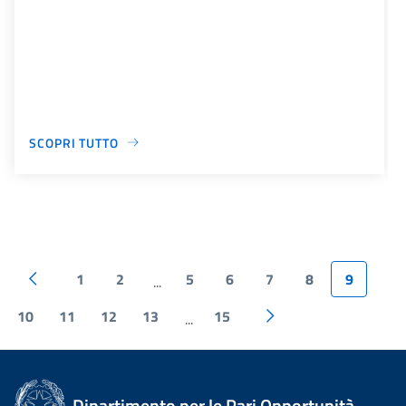
SCOPRI TUTTO
1
2
5
6
7
8
9
...
10
11
12
13
15
...
Dipartimento per le Pari Opportunità