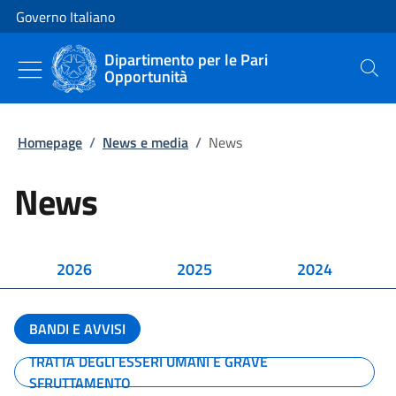
Vai al contenuto
Vai alla navigazione del sito
Governo Italiano
Dipartimento per le Pari
Opportunità
Cerca
Homepage
/
News e media
/
News
News
2026
2025
2024
BANDI E AVVISI
TRATTA DEGLI ESSERI UMANI E GRAVE
SFRUTTAMENTO