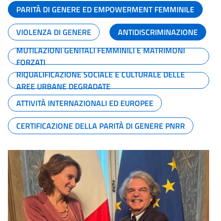
PARITÀ DI GENERE ED EMPOWERMENT FEMMINILE
VIOLENZA DI GENERE
ANTIDISCRIMINAZIONE
MUTILAZIONI GENITALI FEMMINILI E MATRIMONI
FORZATI
RIQUALIFICAZIONE SOCIALE E CULTURALE DELLE
AREE URBANE DEGRADATE
ATTIVITÀ INTERNAZIONALI ED EUROPEE
CERTIFICAZIONE DELLA PARITÀ DI GENERE PNRR