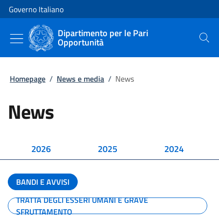
Vai al contenuto
Vai alla navigazione del sito
Governo Italiano
Dipartimento per le Pari
Opportunità
Cerca
Homepage
/
News e media
/
News
News
2026
2025
2024
BANDI E AVVISI
TRATTA DEGLI ESSERI UMANI E GRAVE
SFRUTTAMENTO