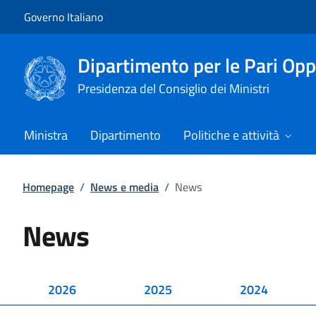
Vai al contenuto
Vai alla navigazione del sito
Governo Italiano
Dipartimento per le Pari Opp
Presidenza del Consiglio dei Ministri
Ministra
Dipartimento
Politiche e attività
Homepage
/
News e media
/
News
News
2026
2025
2024