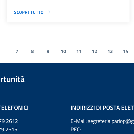
SCOPRI TUTTO
7
8
9
10
11
12
13
14
...
rtunità
TELEFONICI
INDIRIZZI DI POSTA EL
79 2612
E-Mail: segreteria.pariop@g
 2615
PEC: