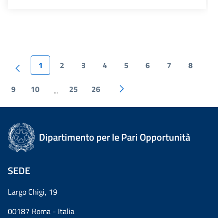
1
2
3
4
5
6
7
8
9
10
25
26
...
Dipartimento per le Pari Opportunità
SEDE
Largo Chigi, 19
00187 Roma - Italia