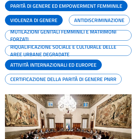
PARITÀ DI GENERE ED EMPOWERMENT FEMMINILE
VIOLENZA DI GENERE
ANTIDISCRIMINAZIONE
MUTILAZIONI GENITALI FEMMINILI E MATRIMONI
FORZATI
RIQUALIFICAZIONE SOCIALE E CULTURALE DELLE
AREE URBANE DEGRADATE
ATTIVITÀ INTERNAZIONALI ED EUROPEE
CERTIFICAZIONE DELLA PARITÀ DI GENERE PNRR