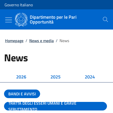
Vai al contenuto
Vai alla navigazione del sito
Governo Italiano
Dipartimento per le Pari
Opportunità
Cerca
Homepage
/
News e media
/
News
News
2026
2025
2024
BANDI E AVVISI
TRATTA DEGLI ESSERI UMANI E GRAVE
SFRUTTAMENTO