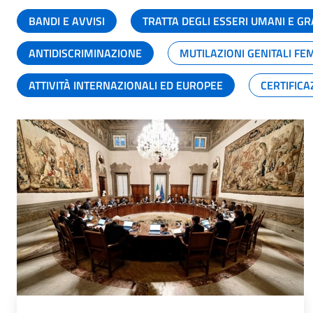
BANDI E AVVISI
TRATTA DEGLI ESSERI UMANI E 
ANTIDISCRIMINAZIONE
MUTILAZIONI GENITALI FE
ATTIVITÀ INTERNAZIONALI ED EUROPEE
CERTIFICA