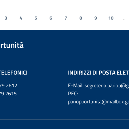
3
4
5
6
7
8
9
10
...
rtunità
TELEFONICI
INDIRIZZI DI POSTA EL
79 2612
E-Mail: segreteria.pariop@g
 2615
PEC:
pariopportunita@mailbox.go