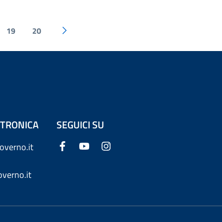
19
20
ETTRONICA
SEGUICI SU
overno.it
verno.it