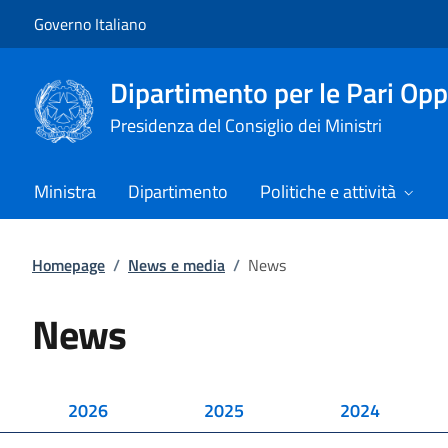
Vai al contenuto
Vai alla navigazione del sito
Governo Italiano
Dipartimento per le Pari Opp
Presidenza del Consiglio dei Ministri
Ministra
Dipartimento
Politiche e attività
Homepage
/
News e media
/
News
News
2026
2025
2024