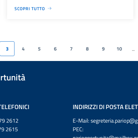
SCOPRI TUTTO
3
4
5
6
7
8
9
10
...
rtunità
TELEFONICI
INDIRIZZI DI POSTA EL
79 2612
E-Mail: segreteria.pariop@g
 2615
PEC:
pariopportunita@mailbox.go