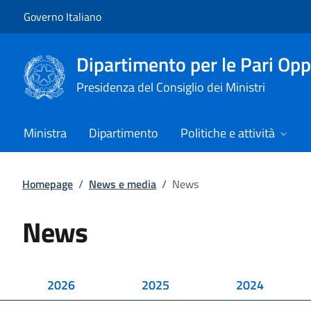
Vai al contenuto
Vai alla navigazione del sito
Governo Italiano
Dipartimento per le Pari Opp
Presidenza del Consiglio dei Ministri
Ministra
Dipartimento
Politiche e attività
Homepage
/
News e media
/
News
News
2026
2025
2024