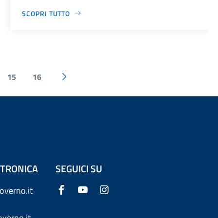
SCOPRI TUTTO
15
16
ETTRONICA
SEGUICI SU
overno.it
verno.it