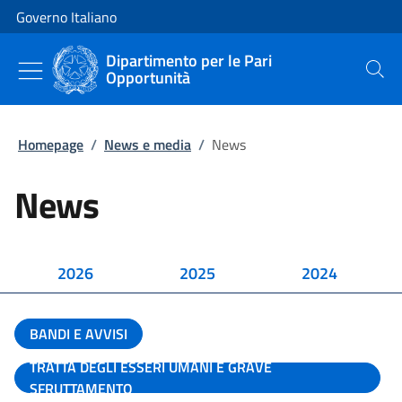
Vai al contenuto
Vai alla navigazione del sito
Governo Italiano
Dipartimento per le Pari
Opportunità
Cerca
Homepage
/
News e media
/
News
News
2026
2025
2024
BANDI E AVVISI
TRATTA DEGLI ESSERI UMANI E GRAVE
SFRUTTAMENTO