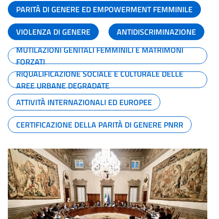
PARITÀ DI GENERE ED EMPOWERMENT FEMMINILE
VIOLENZA DI GENERE
ANTIDISCRIMINAZIONE
MUTILAZIONI GENITALI FEMMINILI E MATRIMONI
FORZATI
RIQUALIFICAZIONE SOCIALE E CULTURALE DELLE
AREE URBANE DEGRADATE
ATTIVITÀ INTERNAZIONALI ED EUROPEE
CERTIFICAZIONE DELLA PARITÀ DI GENERE PNRR