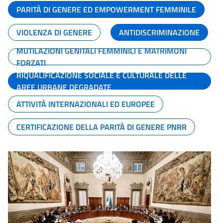
PARITÀ DI GENERE ED EMPOWERMENT FEMMINILE
VIOLENZA DI GENERE
ANTIDISCRIMINAZIONE
MUTILAZIONI GENITALI FEMMINILI E MATRIMONI
FORZATI
RIQUALIFICAZIONE SOCIALE E CULTURALE DELLE
AREE URBANE DEGRADATE
ATTIVITÀ INTERNAZIONALI ED EUROPEE
CERTIFICAZIONE DELLA PARITÀ DI GENERE PNRR