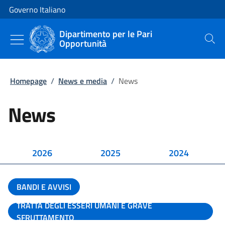
Vai al contenuto
Vai alla navigazione del sito
Governo Italiano
Dipartimento per le Pari
Opportunità
Cerca
Homepage
/
News e media
/
News
News
2026
2025
2024
BANDI E AVVISI
TRATTA DEGLI ESSERI UMANI E GRAVE
SFRUTTAMENTO