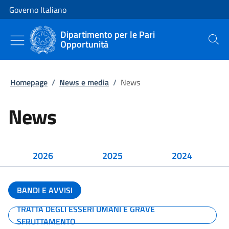
Vai al contenuto
Vai alla navigazione del sito
Governo Italiano
Dipartimento per le Pari
Opportunità
Cerca
Homepage
/
News e media
/
News
News
2026
2025
2024
BANDI E AVVISI
TRATTA DEGLI ESSERI UMANI E GRAVE
SFRUTTAMENTO