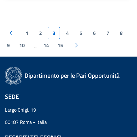
1
2
3
4
5
6
7
8
9
10
14
15
...
Dipartimento per le Pari Opportunità
SEDE
Largo Chigi, 19
00187 Roma - Italia