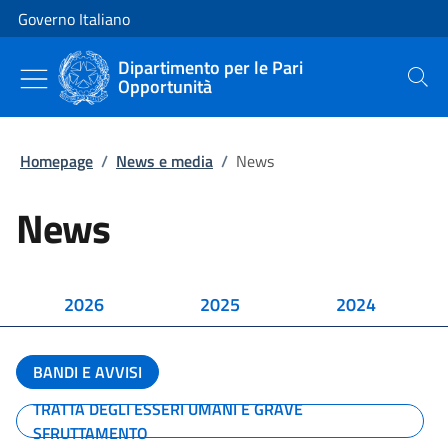
Vai al contenuto
Vai alla navigazione del sito
Governo Italiano
Dipartimento per le Pari
Opportunità
Cerca
Homepage
/
News e media
/
News
News
2026
2025
2024
BANDI E AVVISI
TRATTA DEGLI ESSERI UMANI E GRAVE
SFRUTTAMENTO