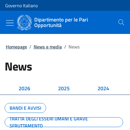
Vai al contenuto
Vai alla navigazione del sito
Governo Italiano
Dipartimento per le Pari
Opportunità
Cerca
Homepage
/
News e media
/
News
News
2026
2025
2024
BANDI E AVVISI
TRATTA DEGLI ESSERI UMANI E GRAVE
SFRUTTAMENTO