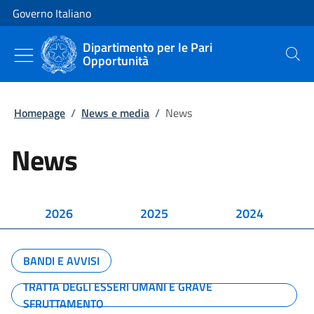
Vai al contenuto
Vai alla navigazione del sito
Governo Italiano
Dipartimento per le Pari
Opportunità
Cerca
Homepage
/
News e media
/
News
News
2026
2025
2024
BANDI E AVVISI
TRATTA DEGLI ESSERI UMANI E GRAVE
SFRUTTAMENTO