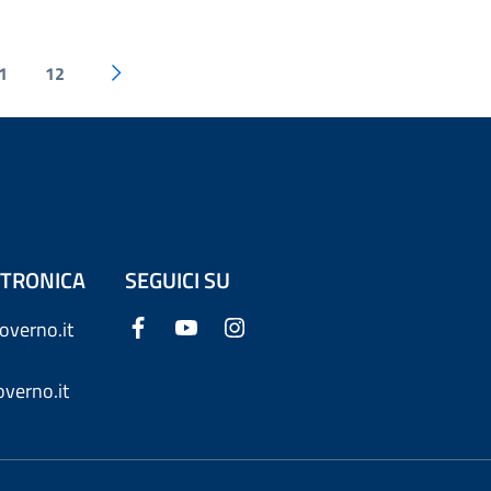
1
12
ETTRONICA
SEGUICI SU
overno.it
verno.it