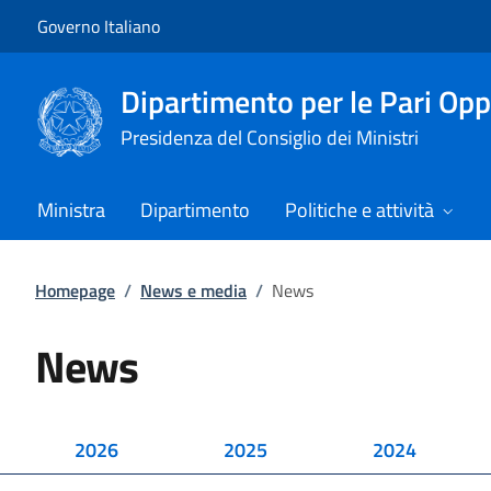
Vai al contenuto
Vai alla navigazione del sito
Governo Italiano
Dipartimento per le Pari Opp
Presidenza del Consiglio dei Ministri
Ministra
Dipartimento
Politiche e attività
Homepage
/
News e media
/
News
News
2026
2025
2024