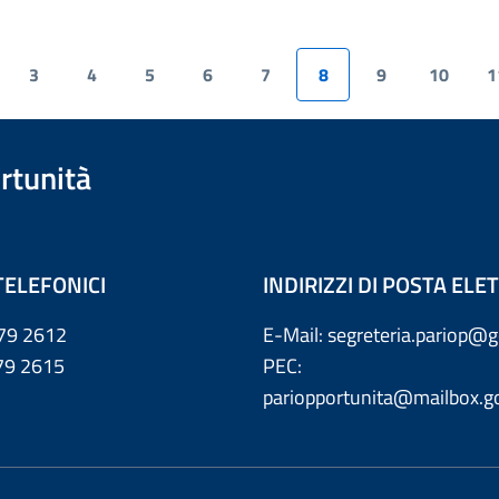
3
4
5
6
7
8
9
10
1
rtunità
TELEFONICI
INDIRIZZI DI POSTA EL
79 2612
E-Mail: segreteria.pariop@g
 2615
PEC:
pariopportunita@mailbox.go