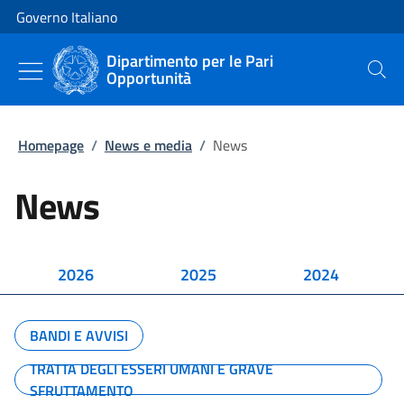
Vai al contenuto
Vai alla navigazione del sito
Governo Italiano
Dipartimento per le Pari
Opportunità
Cerca
Homepage
/
News e media
/
News
News
2026
2025
2024
BANDI E AVVISI
TRATTA DEGLI ESSERI UMANI E GRAVE
SFRUTTAMENTO