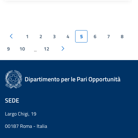
1
2
3
4
5
6
7
8
9
10
12
...
Dipartimento per le Pari Opportunità
SEDE
Largo Chigi, 19
00187 Roma - Italia