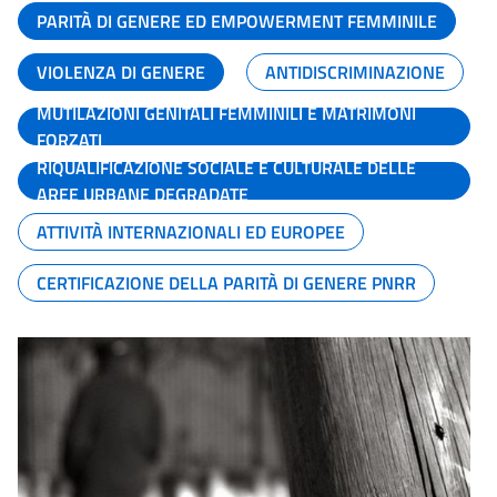
PARITÀ DI GENERE ED EMPOWERMENT FEMMINILE
VIOLENZA DI GENERE
ANTIDISCRIMINAZIONE
MUTILAZIONI GENITALI FEMMINILI E MATRIMONI
FORZATI
RIQUALIFICAZIONE SOCIALE E CULTURALE DELLE
AREE URBANE DEGRADATE
ATTIVITÀ INTERNAZIONALI ED EUROPEE
CERTIFICAZIONE DELLA PARITÀ DI GENERE PNRR