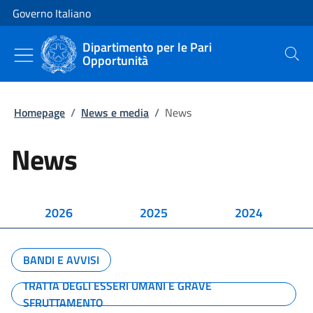
Vai al contenuto
Vai alla navigazione del sito
Governo Italiano
Dipartimento per le Pari
Opportunità
Cerca
Homepage
/
News e media
/
News
News
2026
2025
2024
BANDI E AVVISI
TRATTA DEGLI ESSERI UMANI E GRAVE
SFRUTTAMENTO