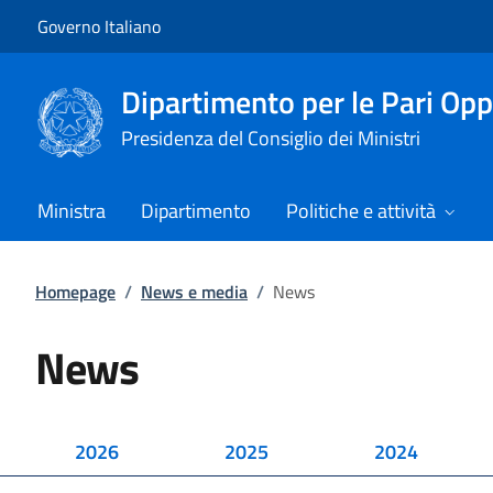
Vai al contenuto
Vai alla navigazione del sito
Governo Italiano
Dipartimento per le Pari Opp
Presidenza del Consiglio dei Ministri
Ministra
Dipartimento
Politiche e attività
Homepage
/
News e media
/
News
News
2026
2025
2024