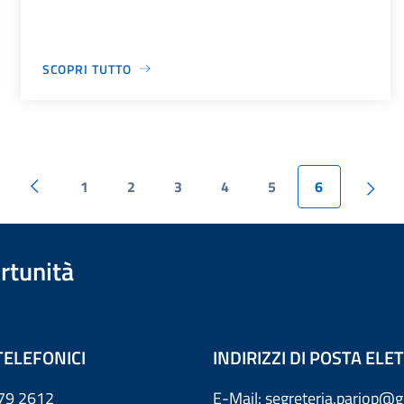
SCOPRI TUTTO
1
2
3
4
5
6
rtunità
TELEFONICI
INDIRIZZI DI POSTA EL
79 2612
E-Mail: segreteria.pariop@g