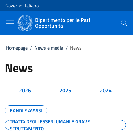
Vai al contenuto
Vai alla navigazione del sito
Governo Italiano
Dipartimento per le Pari
Opportunità
Cerca
Homepage
/
News e media
/
News
News
2026
2025
2024
BANDI E AVVISI
TRATTA DEGLI ESSERI UMANI E GRAVE
SFRUTTAMENTO