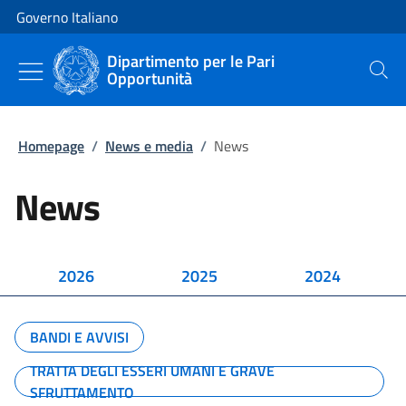
Vai al contenuto
Vai alla navigazione del sito
Governo Italiano
Dipartimento per le Pari
Opportunità
Cerca
Homepage
/
News e media
/
News
News
2026
2025
2024
BANDI E AVVISI
TRATTA DEGLI ESSERI UMANI E GRAVE
SFRUTTAMENTO