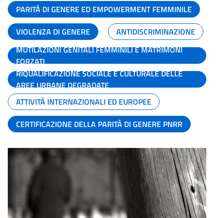
PARITÀ DI GENERE ED EMPOWERMENT FEMMINILE
VIOLENZA DI GENERE
ANTIDISCRIMINAZIONE
MUTILAZIONI GENITALI FEMMINILI E MATRIMONI
FORZATI
RIQUALIFICAZIONE SOCIALE E CULTURALE DELLE
AREE URBANE DEGRADATE
ATTIVITÀ INTERNAZIONALI ED EUROPEE
CERTIFICAZIONE DELLA PARITÀ DI GENERE PNRR