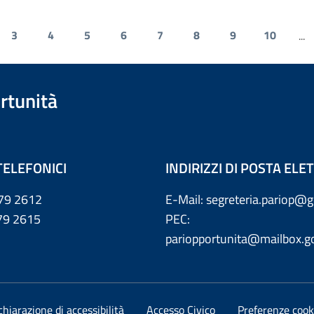
3
4
5
6
7
8
9
10
...
rtunità
TELEFONICI
INDIRIZZI DI POSTA EL
79 2612
E-Mail: segreteria.pariop@g
 2615
PEC:
pariopportunita@mailbox.go
chiarazione di accessibilità
Accesso Civico
Preferenze cook