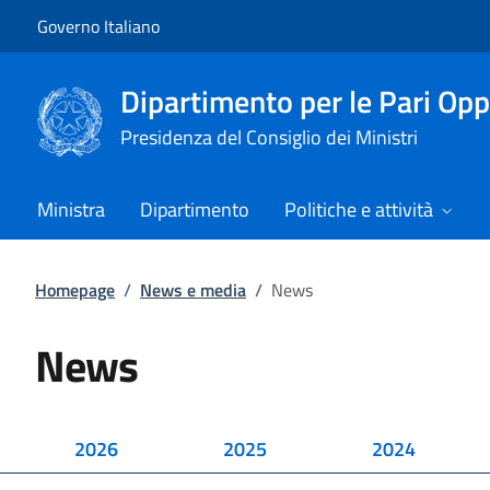
Vai al contenuto
Vai alla navigazione del sito
Governo Italiano
Dipartimento per le Pari Opp
Presidenza del Consiglio dei Ministri
Ministra
Dipartimento
Politiche e attività
Homepage
/
News e media
/
News
News
2026
2025
2024