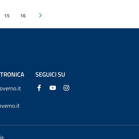
15
16
ETTRONICA
SEGUICI SU
overno.it
verno.it
ie