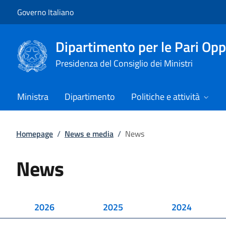
Vai al contenuto
Vai alla navigazione del sito
Governo Italiano
Dipartimento per le Pari Opp
Presidenza del Consiglio dei Ministri
Ministra
Dipartimento
Politiche e attività
Homepage
/
News e media
/
News
News
2026
2025
2024