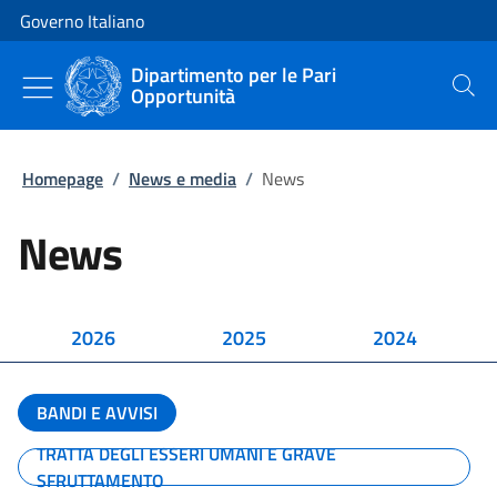
Vai al contenuto
Vai alla navigazione del sito
Governo Italiano
Dipartimento per le Pari
Opportunità
Cerca
Homepage
/
News e media
/
News
News
2026
2025
2024
BANDI E AVVISI
TRATTA DEGLI ESSERI UMANI E GRAVE
SFRUTTAMENTO