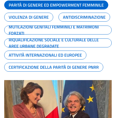
PARITÀ DI GENERE ED EMPOWERMENT FEMMINILE
VIOLENZA DI GENERE
ANTIDISCRIMINAZIONE
MUTILAZIONI GENITALI FEMMINILI E MATRIMONI
FORZATI
RIQUALIFICAZIONE SOCIALE E CULTURALE DELLE
AREE URBANE DEGRADATE
ATTIVITÀ INTERNAZIONALI ED EUROPEE
CERTIFICAZIONE DELLA PARITÀ DI GENERE PNRR