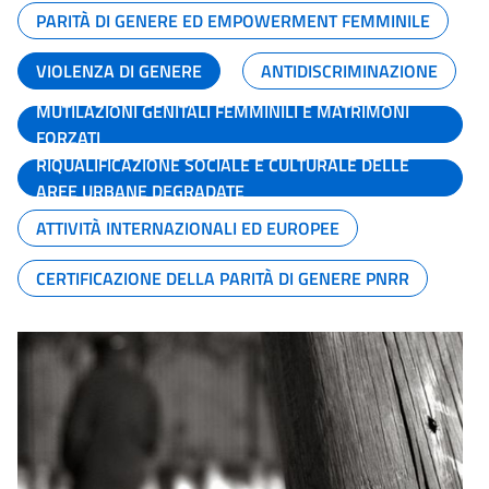
PARITÀ DI GENERE ED EMPOWERMENT FEMMINILE
VIOLENZA DI GENERE
ANTIDISCRIMINAZIONE
MUTILAZIONI GENITALI FEMMINILI E MATRIMONI
FORZATI
RIQUALIFICAZIONE SOCIALE E CULTURALE DELLE
AREE URBANE DEGRADATE
ATTIVITÀ INTERNAZIONALI ED EUROPEE
CERTIFICAZIONE DELLA PARITÀ DI GENERE PNRR