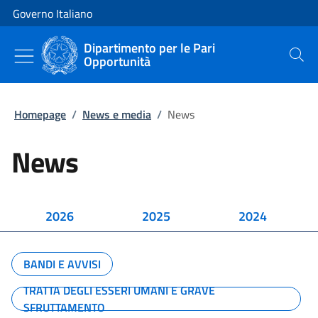
Vai al contenuto
Vai alla navigazione del sito
Governo Italiano
Dipartimento per le Pari
Opportunità
Cerca
Homepage
/
News e media
/
News
News
2026
2025
2024
BANDI E AVVISI
TRATTA DEGLI ESSERI UMANI E GRAVE
SFRUTTAMENTO