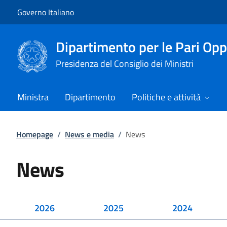
Vai al contenuto
Vai alla navigazione del sito
Governo Italiano
Dipartimento per le Pari Opp
Presidenza del Consiglio dei Ministri
Ministra
Dipartimento
Politiche e attività
Homepage
/
News e media
/
News
News
2026
2025
2024