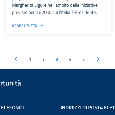
Margherita Ligure nell’ambito delle iniziative
previste per il G20 di cui l’Italia è Presidente.
SCOPRI TUTTO
1
2
3
4
5
rtunità
TELEFONICI
INDIRIZZI DI POSTA EL