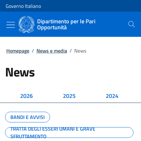
Vai al contenuto
Vai alla navigazione del sito
Governo Italiano
Dipartimento per le Pari
Opportunità
Cerca
Homepage
/
News e media
/
News
News
2026
2025
2024
BANDI E AVVISI
TRATTA DEGLI ESSERI UMANI E GRAVE
SFRUTTAMENTO