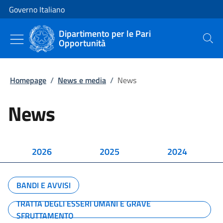
Vai al contenuto
Vai alla navigazione del sito
Governo Italiano
Dipartimento per le Pari
Opportunità
Cerca
Homepage
/
News e media
/
News
News
2026
2025
2024
BANDI E AVVISI
TRATTA DEGLI ESSERI UMANI E GRAVE
SFRUTTAMENTO