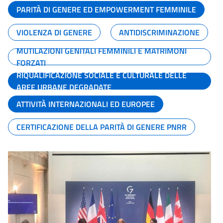
PARITÀ DI GENERE ED EMPOWERMENT FEMMINILE
VIOLENZA DI GENERE
ANTIDISCRIMINAZIONE
MUTILAZIONI GENITALI FEMMINILI E MATRIMONI
FORZATI
RIQUALIFICAZIONE SOCIALE E CULTURALE DELLE
AREE URBANE DEGRADATE
ATTIVITÀ INTERNAZIONALI ED EUROPEE
CERTIFICAZIONE DELLA PARITÀ DI GENERE PNRR