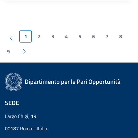
1
2
3
4
5
6
7
8
9
Dipartimento per le Pari Opportunità
SEDE
Largo Chigi, 19
00187 Roma - Italia