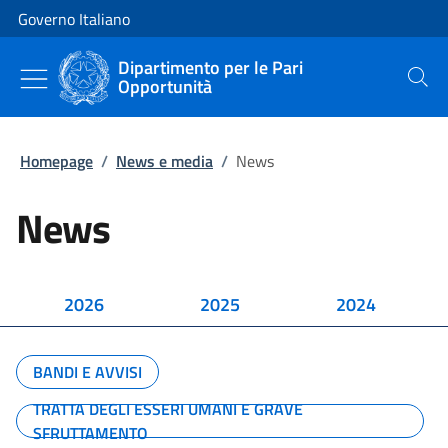
Vai al contenuto
Vai alla navigazione del sito
Governo Italiano
Dipartimento per le Pari
Opportunità
Cerca
Homepage
/
News e media
/
News
News
2026
2025
2024
BANDI E AVVISI
TRATTA DEGLI ESSERI UMANI E GRAVE
SFRUTTAMENTO