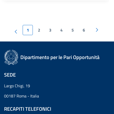
1
2
3
4
5
6
Dipartimento per le Pari Opportunità
SEDE
Largo Chigi, 19
00187 Roma - Italia
RECAPITI TELEFONICI