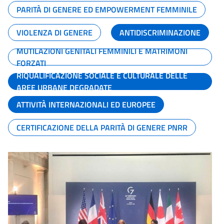
PARITÀ DI GENERE ED EMPOWERMENT FEMMINILE
VIOLENZA DI GENERE
ANTIDISCRIMINAZIONE
MUTILAZIONI GENITALI FEMMINILI E MATRIMONI
FORZATI
RIQUALIFICAZIONE SOCIALE E CULTURALE DELLE
AREE URBANE DEGRADATE
ATTIVITÀ INTERNAZIONALI ED EUROPEE
CERTIFICAZIONE DELLA PARITÀ DI GENERE PNRR