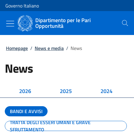
Vai al contenuto
Vai alla navigazione del sito
Governo Italiano
Dipartimento per le Pari
Opportunità
Cerca
Homepage
/
News e media
/
News
News
2026
2025
2024
BANDI E AVVISI
TRATTA DEGLI ESSERI UMANI E GRAVE
SFRUTTAMENTO