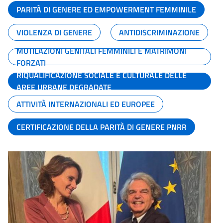
PARITÀ DI GENERE ED EMPOWERMENT FEMMINILE
VIOLENZA DI GENERE
ANTIDISCRIMINAZIONE
MUTILAZIONI GENITALI FEMMINILI E MATRIMONI
FORZATI
RIQUALIFICAZIONE SOCIALE E CULTURALE DELLE
AREE URBANE DEGRADATE
ATTIVITÀ INTERNAZIONALI ED EUROPEE
CERTIFICAZIONE DELLA PARITÀ DI GENERE PNRR