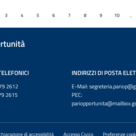
3
4
5
6
7
8
9
10
...
rtunità
TELEFONICI
INDIRIZZI DI POSTA EL
79 2612
E-Mail: segreteria.pariop@g
 2615
PEC:
pariopportunita@mailbox.go
chiarazione di accessibilità
Accesso Civico
Preferenze cook