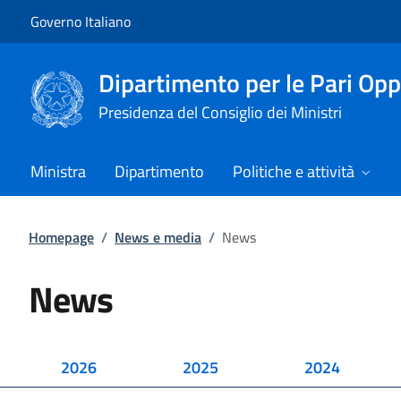
Vai al contenuto
Vai alla navigazione del sito
Governo Italiano
Dipartimento per le Pari Opp
Presidenza del Consiglio dei Ministri
Ministra
Dipartimento
Politiche e attività
Homepage
/
News e media
/
News
News
2026
2025
2024