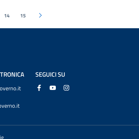
14
15
ETTRONICA
SEGUICI SU
overno.it
verno.it
ie