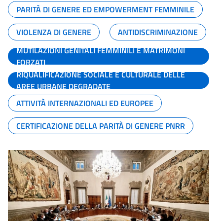
PARITÀ DI GENERE ED EMPOWERMENT FEMMINILE
VIOLENZA DI GENERE
ANTIDISCRIMINAZIONE
MUTILAZIONI GENITALI FEMMINILI E MATRIMONI
FORZATI
RIQUALIFICAZIONE SOCIALE E CULTURALE DELLE
AREE URBANE DEGRADATE
ATTIVITÀ INTERNAZIONALI ED EUROPEE
CERTIFICAZIONE DELLA PARITÀ DI GENERE PNRR