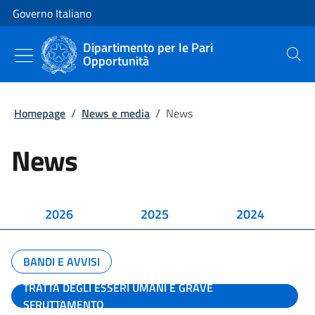
Vai al contenuto
Vai alla navigazione del sito
Governo Italiano
Dipartimento per le Pari
Opportunità
Cerca
Homepage
/
News e media
/
News
News
2026
2025
2024
BANDI E AVVISI
TRATTA DEGLI ESSERI UMANI E GRAVE
SFRUTTAMENTO