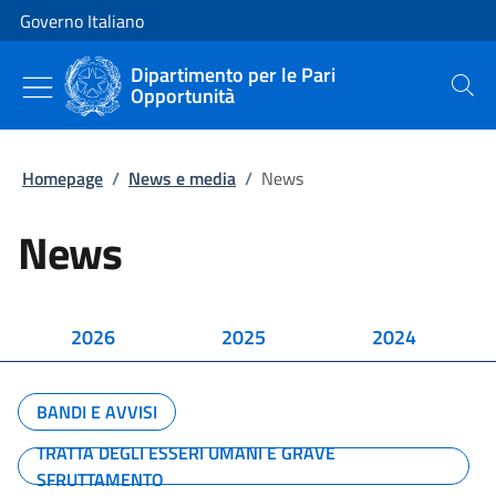
Vai al contenuto
Vai alla navigazione del sito
Governo Italiano
Dipartimento per le Pari
Opportunità
Cerca
Homepage
/
News e media
/
News
News
2026
2025
2024
BANDI E AVVISI
TRATTA DEGLI ESSERI UMANI E GRAVE
SFRUTTAMENTO