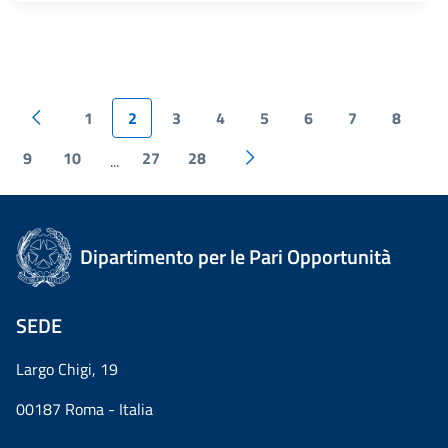
1
2
3
4
5
6
7
8
9
10
27
28
...
Dipartimento per le Pari Opportunità
SEDE
Largo Chigi, 19
00187 Roma - Italia