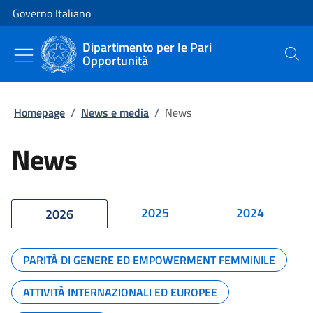
Vai al contenuto
Vai alla navigazione del sito
Governo Italiano
Dipartimento per le Pari
Opportunità
Cerca
Homepage
/
News e media
/
News
News
2025
2024
2026
PARITÀ DI GENERE ED EMPOWERMENT FEMMINILE
ATTIVITÀ INTERNAZIONALI ED EUROPEE