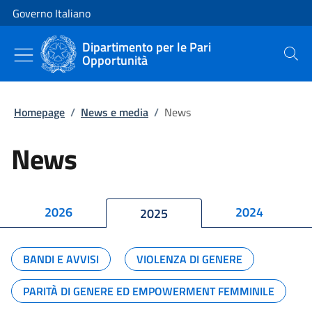
Vai al contenuto
Vai alla navigazione del sito
Governo Italiano
Dipartimento per le Pari
Opportunità
Cerca
Homepage
/
News e media
/
News
News
2026
2024
2025
BANDI E AVVISI
VIOLENZA DI GENERE
PARITÀ DI GENERE ED EMPOWERMENT FEMMINILE