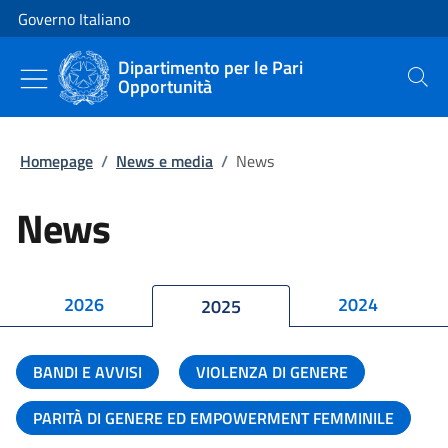
Vai al contenuto
Vai alla navigazione del sito
Governo Italiano
Dipartimento per le Pari
Opportunità
Cerca
Homepage
/
News e media
/
News
News
2026
2024
2025
BANDI E AVVISI
VIOLENZA DI GENERE
PARITÀ DI GENERE ED EMPOWERMENT FEMMINILE