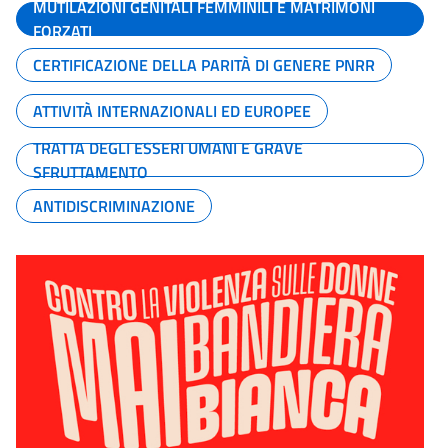
MUTILAZIONI GENITALI FEMMINILI E MATRIMONI
FORZATI
CERTIFICAZIONE DELLA PARITÀ DI GENERE PNRR
ATTIVITÀ INTERNAZIONALI ED EUROPEE
TRATTA DEGLI ESSERI UMANI E GRAVE
SFRUTTAMENTO
ANTIDISCRIMINAZIONE