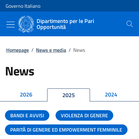
Vai al contenuto
Vai alla navigazione del sito
Governo Italiano
Dipartimento per le Pari
Opportunità
Cerca
Homepage
/
News e media
/
News
News
2026
2024
2025
BANDI E AVVISI
VIOLENZA DI GENERE
PARITÀ DI GENERE ED EMPOWERMENT FEMMINILE