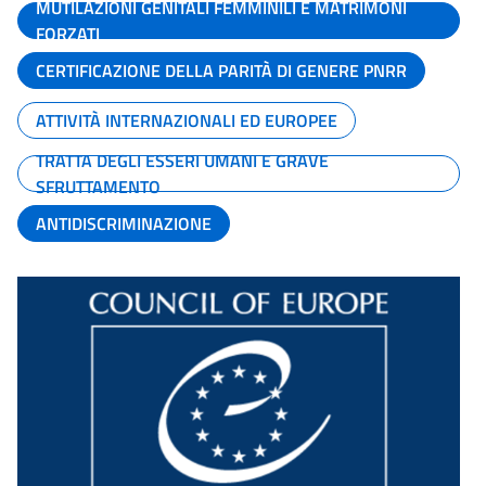
MUTILAZIONI GENITALI FEMMINILI E MATRIMONI
FORZATI
CERTIFICAZIONE DELLA PARITÀ DI GENERE PNRR
ATTIVITÀ INTERNAZIONALI ED EUROPEE
TRATTA DEGLI ESSERI UMANI E GRAVE
SFRUTTAMENTO
ANTIDISCRIMINAZIONE