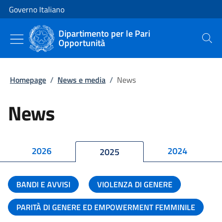
Vai al contenuto
Vai alla navigazione del sito
Governo Italiano
Dipartimento per le Pari
Opportunità
Cerca
Homepage
/
News e media
/
News
News
2026
2024
2025
BANDI E AVVISI
VIOLENZA DI GENERE
PARITÀ DI GENERE ED EMPOWERMENT FEMMINILE