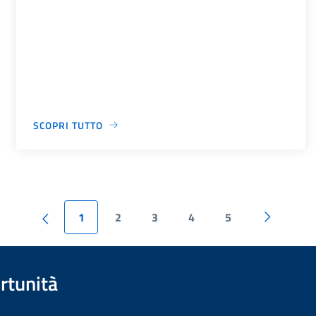
SCOPRI TUTTO
1
2
3
4
5
rtunità