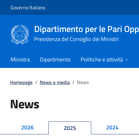
Vai al contenuto
Vai alla navigazione del sito
Governo Italiano
Dipartimento per le Pari Opp
Presidenza del Consiglio dei Ministri
Ministra
Dipartimento
Politiche e attività
Homepage
/
News e media
/
News
News
2026
2024
2025