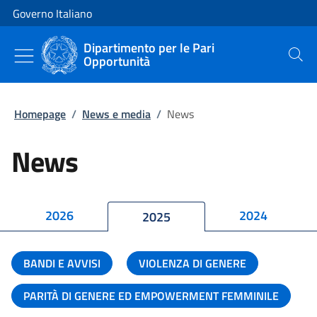
Vai al contenuto
Vai alla navigazione del sito
Governo Italiano
Dipartimento per le Pari
Opportunità
Cerca
Homepage
/
News e media
/
News
News
2026
2024
2025
BANDI E AVVISI
VIOLENZA DI GENERE
PARITÀ DI GENERE ED EMPOWERMENT FEMMINILE