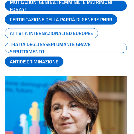
MUTILAZIONI GENITALI FEMMINILI E MATRIMONI
FORZATI
CERTIFICAZIONE DELLA PARITÀ DI GENERE PNRR
ATTIVITÀ INTERNAZIONALI ED EUROPEE
TRATTA DEGLI ESSERI UMANI E GRAVE
SFRUTTAMENTO
ANTIDISCRIMINAZIONE