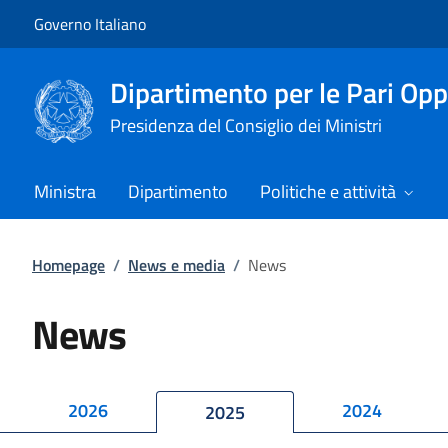
Vai al contenuto
Vai alla navigazione del sito
Governo Italiano
Dipartimento per le Pari Opp
Presidenza del Consiglio dei Ministri
Ministra
Dipartimento
Politiche e attività
Homepage
/
News e media
/
News
News
2026
2024
2025